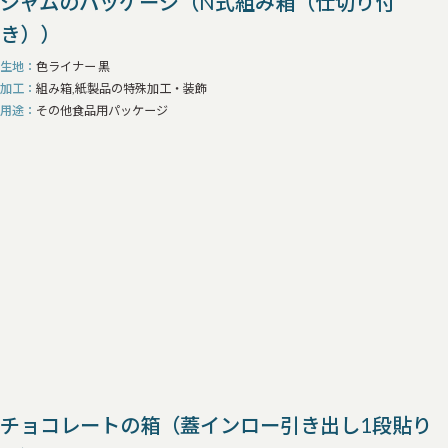
ジャムのパッケージ（N式組み箱（仕切り付
き））
生地
色ライナー 黒
加工
組み箱,紙製品の特殊加工・装飾
用途
その他食品用パッケージ
チョコレートの箱（蓋インロー引き出し1段貼り