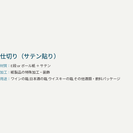
仕切り（サテン貼り）
材質
E段 or ボール紙 ＋ サテン
加工
紙製品の特殊加工・装飾
用途
ワインの箱,日本酒の箱,ウイスキーの箱,その他酒類・飲料パッケージ