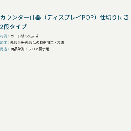
カウンター什器（ディスプレイPOP）仕切り付き
2段タイプ
材質
カード紙 360g/㎡
加工
紙製什器,紙製品の特殊加工・装飾
用途
商品陳列・フロア展示用