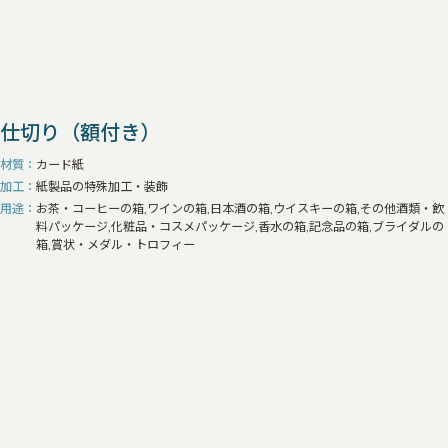
仕切り（額付き）
材質
カード紙
加工
紙製品の特殊加工・装飾
用途
お茶・コーヒーの箱,ワインの箱,日本酒の箱,ウイスキーの箱,その他酒類・飲
料パッケージ,化粧品・コスメパッケージ,香水の箱,記念品の箱,ブライダルの
箱,賞状・メダル・トロフィー