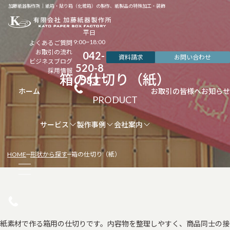
加藤紙器製作所｜紙箱・貼り箱（化粧箱）の製作、紙製品の特殊加工・装飾
平日
9:00~18:00
よくあるご質問
お取引の流れ
042-
資料請求
お問い合わせ
ビジネスブログ
520-8
採用情報
箱の仕切り（紙）
583
ホーム
お取引の皆様へ
お知らせ
サービス
製作事例
会社案内
HOME
形状から探す
箱の仕切り（紙）
紙素材で作る箱用の仕切りです。内容物を整理しやすく、商品同士の接