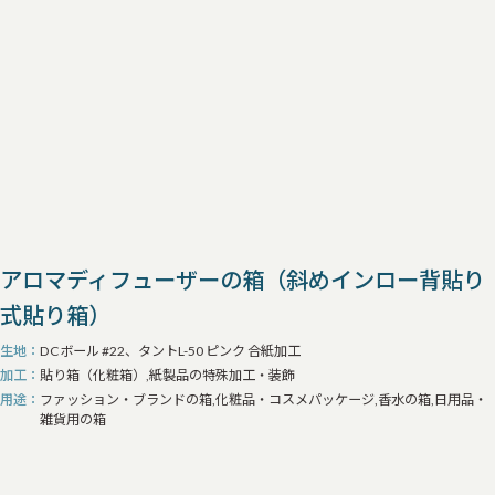
アロマディフューザーの箱（斜めインロー背貼り
式貼り箱）
生地
DCボール #22、タントL-50 ピンク 合紙加工
加工
貼り箱（化粧箱）,紙製品の特殊加工・装飾
用途
ファッション・ブランドの箱,化粧品・コスメパッケージ,香水の箱,日用品・
雑貨用の箱