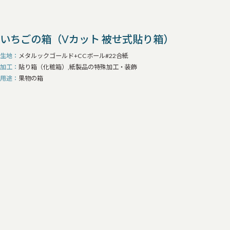
いちごの箱（Vカット 被せ式貼り箱）
生地
メタルックゴールド+CCボール#22合紙
加工
貼り箱（化粧箱）,紙製品の特殊加工・装飾
用途
果物の箱