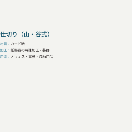
形状
すべて
被せ式
インロー箱
引き出し式箱
片開き式箱
スリーブ式箱
ケーキ箱（デコ式）
仕切り（山・谷式）
ワンピース式箱
多角式箱
変形式箱
ブック式箱
自社オリジナル形状（貼り箱）
N式箱
下組箱（地獄底）
材質
カード紙
キャラメル箱（サック式）
ワンタッチ式箱
加工
紙製品の特殊加工・装飾
用途
オフィス・事務・収納用品
インロー式箱（組み箱）
ワンピース式（組み箱）
C式箱（被せ式組み箱）
スリーブ式箱（組み箱）
CD・DVD紙ジャケット
自社オリジナル形状（組み箱）
ステッチャー箱
ハトメ箱
フロア什器
卓上什器
その他紙製什器
メニュー
お道具箱
バインダー
コーナー金具
回覧板
封筒
紙袋