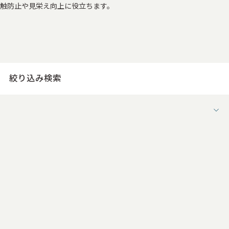
触防止や見栄え向上に役立ちます。
絞り込み検索
用途
すべて
お菓子の箱
ケーキの箱
お茶・コーヒーの箱
果物の箱
その他食品用パッケージ
ワインの箱
日本酒の箱
ウイスキーの箱
その他酒類・飲料パッケージ
アクセサリー・時計・装飾品の箱
ファッション・ブランドの箱
化粧品・コスメパッケージ
香水の箱
日用品・雑貨用の箱
医療品・サプリメント
電子機器の箱
家電パッケージ
記念品の箱
ブライダルの箱
賞状・メダル・トロフィー
花の箱
商品陳列・フロア展示用
その他販促什器
ノベルティ・販促雑貨
オフィス・事務・収納用品
メディア・出版向け