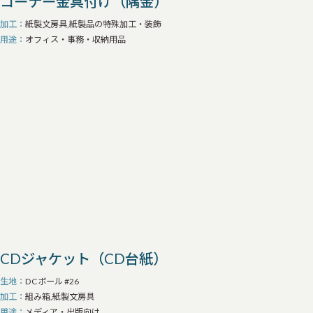
コーナー金具付け（隅金）
加工
紙製文房具,紙製品の特殊加工・装飾
用途
オフィス・事務・収納用品
CDジャケット（CD台紙）
生地
DCボール #26
加工
組み箱,紙製文房具
用途
メディア・出版向け