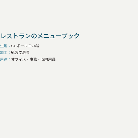
加工・装飾
すべて
箱の仕切り（紙）
箱の仕切り（ウレタン）
箱の装飾（金具・リボン・マグネット仕様など）
箱の箔押し
レストランのメニューブック
その他加工品
生地
CCボール＃24号
加工
紙製文房具
用途
オフィス・事務・収納用品