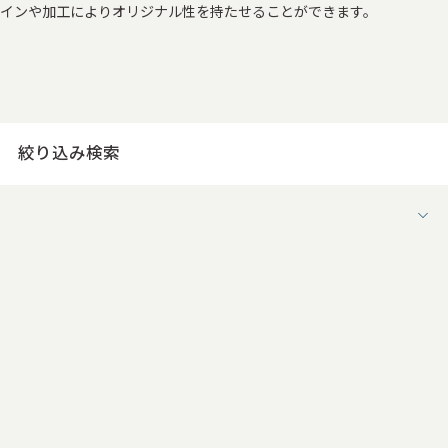
インや加工によりオリジナル性を持たせることができます。
絞り込み検索
用途
すべて
お菓子の箱
ケーキの箱
お茶・コーヒーの箱
果物の箱
その他食品用パッケージ
ワインの箱
日本酒の箱
ウイスキーの箱
その他酒類・飲料パッケージ
アクセサリー・時計・装飾品の箱
ファッション・ブランドの箱
化粧品・コスメパッケージ
香水の箱
日用品・雑貨用の箱
医療品・サプリメント
電子機器の箱
家電パッケージ
記念品の箱
ブライダルの箱
賞状・メダル・トロフィー
花の箱
商品陳列・フロア展示用
その他販促什器
ノベルティ・販促雑貨
オフィス・事務・収納用品
メディア・出版向け