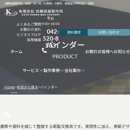
加藤紙器製作所｜紙箱・貼り箱（化粧箱）の製作、紙製品の特殊加工・装飾
平日
9:00~18:00
よくあるご質問
お取引の流れ
042-
資料請求
お問い合わせ
ビジネスブログ
520-8
採用情報
バインダー
583
ホーム
お取引の皆様へ
お知らせ
サービス
製作事例
会社案内
HOME
形状から探す
バインダー
書類や資料を綴じて整理する紙製文房具です。実用性に加え、表紙デザ