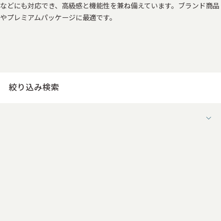
などにも対応でき、高級感と機能性を兼ね備えています。ブランド商品
やプレミアムパッケージに最適です。
絞り込み検索
用途
すべて
お菓子の箱
ケーキの箱
お茶・コーヒーの箱
果物の箱
その他食品用パッケージ
ワインの箱
日本酒の箱
ウイスキーの箱
その他酒類・飲料パッケージ
アクセサリー・時計・装飾品の箱
ファッション・ブランドの箱
化粧品・コスメパッケージ
香水の箱
日用品・雑貨用の箱
医療品・サプリメント
電子機器の箱
家電パッケージ
記念品の箱
ブライダルの箱
賞状・メダル・トロフィー
花の箱
商品陳列・フロア展示用
その他販促什器
ノベルティ・販促雑貨
オフィス・事務・収納用品