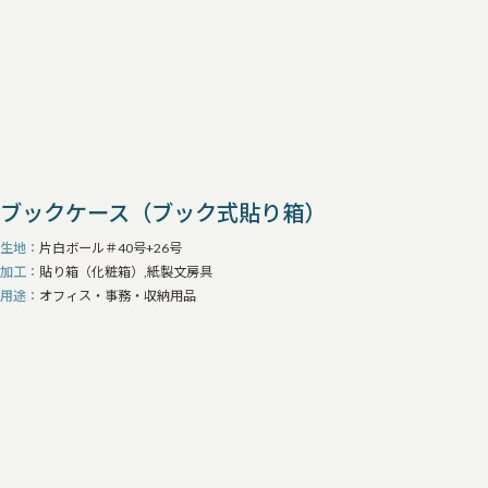
ブックケース（ブック式貼り箱）
生地
片白ボール＃40号+26号
加工
貼り箱（化粧箱）,紙製文房具
用途
オフィス・事務・収納用品