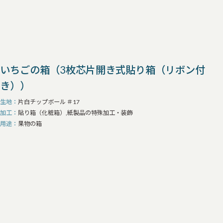
メディア・出版向け
加工・装飾
すべて
箱の仕切り（紙）
箱の仕切り（ウレタン）
箱の装飾（金具・リボン・マグネット仕様など）
箱の箔押し
いちごの箱（3枚芯片開き式貼り箱（リボン付
その他加工品
き））
生地
片白チップボール ＃17
加工
貼り箱（化粧箱）,紙製品の特殊加工・装飾
用途
果物の箱