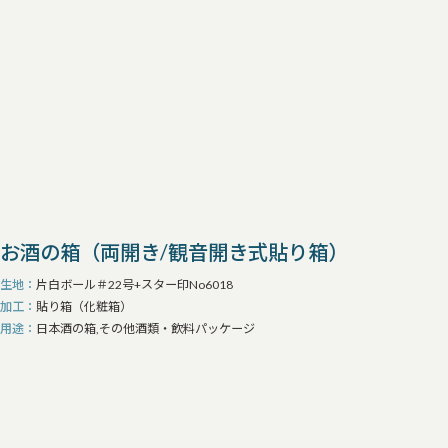
お酒の箱（両開き/観音開き式貼り箱）
生地
片白ボール＃22号+スター印No6018
加工
貼り箱（化粧箱）
用途
日本酒の箱,その他酒類・飲料パッケージ