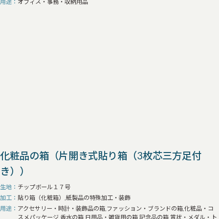
用途
オフィス・事務・収納用品
化粧品の箱（片開き式貼り箱（3枚芯三方足付
き））
生地
チップボール１７号
加工
貼り箱（化粧箱）,紙製品の特殊加工・装飾
用途
アクセサリー・時計・装飾品の箱,ファッション・ブランドの箱,化粧品・コ
スメパッケージ,香水の箱,日用品・雑貨用の箱,記念品の箱,賞状・メダル・ト