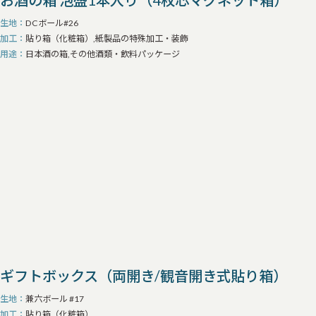
お酒の箱 泡盛1本入り（4枚芯マグネット箱）
生地
DCボール#26
加工
貼り箱（化粧箱）,紙製品の特殊加工・装飾
用途
日本酒の箱,その他酒類・飲料パッケージ
ギフトボックス（両開き/観音開き式貼り箱）
生地
兼六ボール #17
加工
貼り箱（化粧箱）