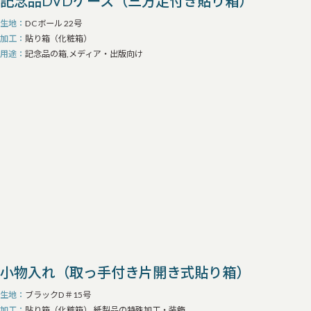
記念品DVDケース（三方足付き貼り箱）
生地
DCボール 22号
加工
貼り箱（化粧箱）
用途
記念品の箱,メディア・出版向け
小物入れ（取っ手付き片開き式貼り箱）
生地
ブラックD＃15号
加工
貼り箱（化粧箱）,紙製品の特殊加工・装飾