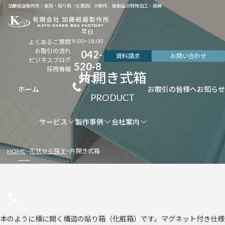
加藤紙器製作所｜紙箱・貼り箱（化粧箱）の製作、紙製品の特殊加工・装飾
平日
9:00~18:00
よくあるご質問
お取引の流れ
042-
資料請求
お問い合わせ
ビジネスブログ
520-8
採用情報
片開き式箱
583
ホーム
お取引の皆様へ
お知らせ
サービス
製作事例
会社案内
HOME
形状から探す
片開き式箱
本のように横に開く構造の貼り箱（化粧箱）です。マグネット付き仕様