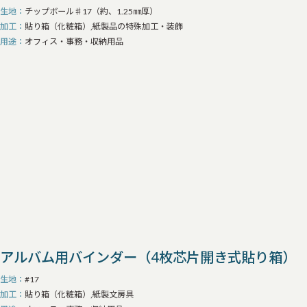
生地
チップボール♯17（約、1.25㎜厚）
加工
貼り箱（化粧箱）,紙製品の特殊加工・装飾
用途
オフィス・事務・収納用品
アルバム用バインダー（4枚芯片開き式貼り箱）
生地
#17
加工
貼り箱（化粧箱）,紙製文房具