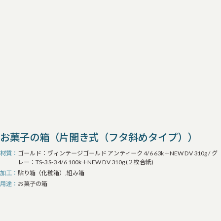
お菓子の箱（片開き式（フタ斜めタイプ））
材質
ゴールド：ヴィンテージゴールド アンティーク 4/6 63k＋NEW DV 310g / グ
レー：TS-3 S-3 4/6 100k＋NEW DV 310g (２枚合紙)
加工
貼り箱（化粧箱）,組み箱
用途
お菓子の箱