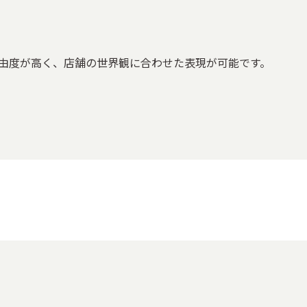
由度が高く、店舗の世界観に合わせた表現が可能です。
箱
果物の箱
その他食品用パッケージ
ワインの箱
日本
品の箱
ファッション・ブランドの箱
化粧品・コスメパッケージ
記念品の箱
ブライダルの箱
賞状・メダル・トロフィー
務・収納用品
メディア・出版向け