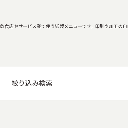
飲食店やサービス業で使う紙製メニューです。印刷や加工の自
絞り込み検索
用途
すべて
お菓子の箱
ケーキの箱
お茶・コーヒーの
その他酒類・飲料パッケージ
アクセサリー・時計・装飾
医療品・サプリメント
電子機器の箱
家電パッケージ
その他販促什器
ノベルティ・販促雑貨
オフィス・事