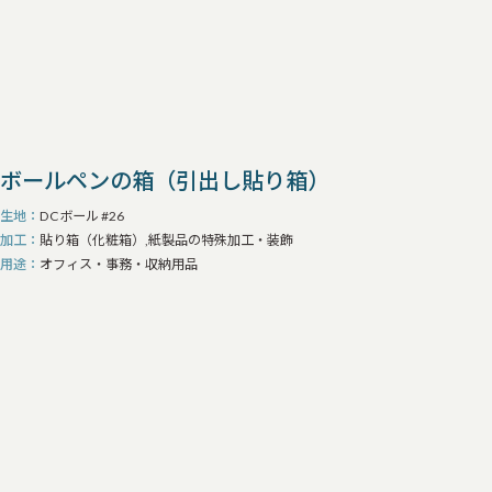
ノベルティ・販促雑貨
オフィス・事務・収納用品
メディア・出版向け
加工・装飾
すべて
箱の仕切り（紙）
箱の仕切り（ウレタン）
箱の装飾（金具・リボン・マグネット仕様など）
箱の箔押し
ボールペンの箱（引出し貼り箱）
その他加工品
生地
DCボール #26
加工
貼り箱（化粧箱）,紙製品の特殊加工・装飾
用途
オフィス・事務・収納用品