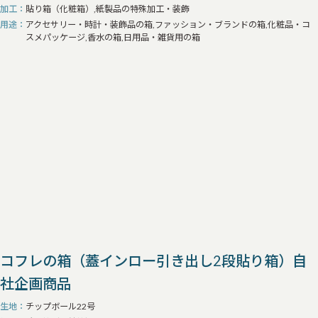
加工
貼り箱（化粧箱）,紙製品の特殊加工・装飾
用途
アクセサリー・時計・装飾品の箱,ファッション・ブランドの箱,化粧品・コ
スメパッケージ,香水の箱,日用品・雑貨用の箱
コフレの箱（蓋インロー引き出し2段貼り箱）自
社企画商品
生地
チップボール22号