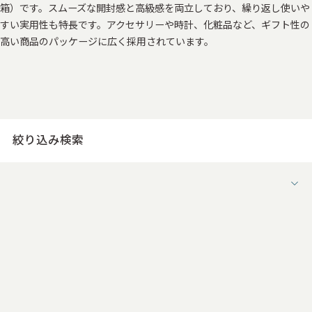
箱）です。スムーズな開封感と高級感を両立しており、繰り返し使いや
すい実用性も特長です。アクセサリーや時計、化粧品など、ギフト性の
高い商品のパッケージに広く採用されています。
絞り込み検索
用途
すべて
お菓子の箱
ケーキの箱
お茶・コーヒーの箱
果物の箱
その他食品用パッケージ
ワインの箱
日本酒の箱
ウイスキーの箱
その他酒類・飲料パッケージ
アクセサリー・時計・装飾品の箱
ファッション・ブランドの箱
化粧品・コスメパッケージ
香水の箱
日用品・雑貨用の箱
医療品・サプリメント
電子機器の箱
家電パッケージ
記念品の箱
ブライダルの箱
賞状・メダル・トロフィー
花の箱
商品陳列・フロア展示用
その他販促什器