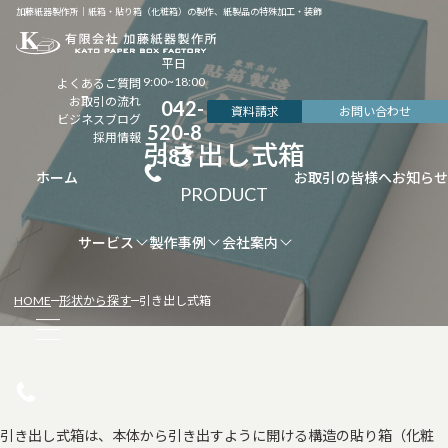
加藤紙器製作所｜紙箱・貼り箱（化粧箱）の製作、紙製品の特殊加工・装飾
平日
9:00~18:00
よくあるご質問
お取引の流れ
042-
資料請求
お問い合わせ
ビジネスブログ
520-8
採用情報
引き出し式箱
583
ホーム
お取引の皆様へ
お知らせ
サービス
製作事例
会社案内
HOME
形状から探す
引き出し式箱
引き出し式箱は、本体から引き出すように開ける構造の貼り箱（化粧