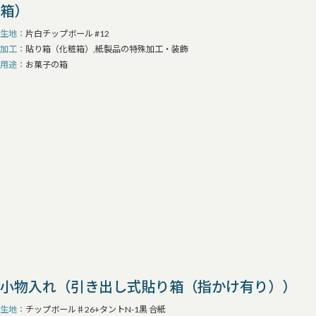
箱）
生地
片白チップボール #12
加工
貼り箱（化粧箱）,紙製品の特殊加工・装飾
用途
お菓子の箱
小物入れ（引き出し式貼り箱（指かけ有り））
生地
チップボール♯26+タントN-1黒 合紙