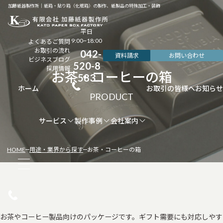
加藤紙器製作所｜紙箱・貼り箱（化粧箱）の製作、紙製品の特殊加工・装飾
平日
9:00~18:00
よくあるご質問
お取引の流れ
042-
資料請求
お問い合わせ
ビジネスブログ
520-8
採用情報
お茶・コーヒーの箱
583
ホーム
お取引の皆様へ
お知らせ
サービス
製作事例
会社案内
HOME
用途・業界から探す
お茶・コーヒーの箱
お茶やコーヒー製品向けのパッケージです。ギフト需要にも対応しやす