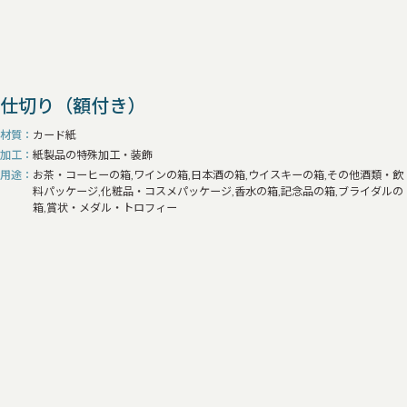
コーナー金具
回覧板
封筒
紙袋
加工・装飾
すべて
箱の仕切り（紙）
箱の仕切り（ウレタン）
仕切り（額付き）
箱の装飾（金具・リボン・マグネット仕様など）
箱の箔押し
その他加工品
材質
カード紙
加工
紙製品の特殊加工・装飾
用途
お茶・コーヒーの箱,ワインの箱,日本酒の箱,ウイスキーの箱,その他酒類・飲
料パッケージ,化粧品・コスメパッケージ,香水の箱,記念品の箱,ブライダルの
箱,賞状・メダル・トロフィー