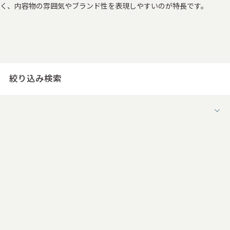
く、内容物の雰囲気やブランド性を表現しやすいのが特長です。
絞り込み検索
形状
すべて
被せ式
インロー箱
引き出し式箱
片開き式箱
スリーブ式箱
ケーキ箱（デコ式）
ワンピース式箱
多角式箱
変形式箱
ブック式箱
自社オリジナル形状（貼り箱）
N式箱
下組箱（地獄底）
キャラメル箱（サック式）
ワンタッチ式箱
インロー式箱（組み箱）
ワンピース式（組み箱）
C式箱（被せ式組み箱）
スリーブ式箱（組み箱）
CD・DVD紙ジャケット
自社オリジナル形状（組み箱）
ステッチャー箱
ハトメ箱
フロア什器
卓上什器
その他紙製什器
メニュー
お道具箱
バインダー