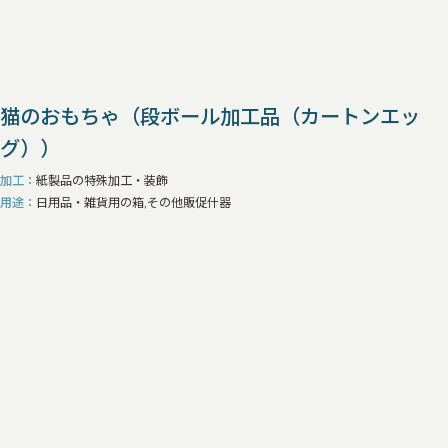
コーナー金具
回覧板
封筒
紙袋
加工・装飾
すべて
箱の仕切り（紙）
箱の仕切り（ウレタン）
猫のおもちゃ（段ボール加工品（カートンエッ
箱の装飾（金具・リボン・マグネット仕様など）
箱の箔押し
グ））
その他加工品
加工
紙製品の特殊加工・装飾
用途
日用品・雑貨用の箱,その他販促什器