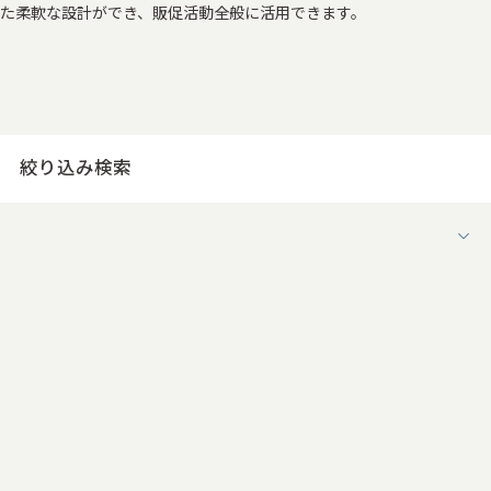
た柔軟な設計ができ、販促活動全般に活用できます。
絞り込み検索
形状
すべて
被せ式
インロー箱
引き出し式箱
片開き式箱
スリーブ式箱
ケーキ箱（デコ式）
ワンピース式箱
多角式箱
変形式箱
ブック式箱
自社オリジナル形状（貼り箱）
N式箱
下組箱（地獄底）
キャラメル箱（サック式）
ワンタッチ式箱
インロー式箱（組み箱）
ワンピース式（組み箱）
C式箱（被せ式組み箱）
スリーブ式箱（組み箱）
CD・DVD紙ジャケット
自社オリジナル形状（組み箱）
ステッチャー箱
ハトメ箱
フロア什器
卓上什器
その他紙製什器
メニュー
お道具箱
バインダー