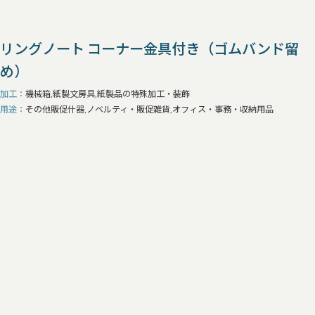
リングノート コーナー金具付き（ゴムバンド留
め）
加工
機械箱,紙製文房具,紙製品の特殊加工・装飾
用途
その他販促什器,ノベルティ・販促雑貨,オフィス・事務・収納用品