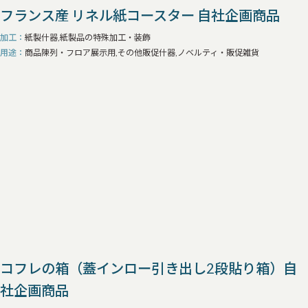
フランス産 リネル紙コースター 自社企画商品
加工
紙製什器,紙製品の特殊加工・装飾
用途
商品陳列・フロア展示用,その他販促什器,ノベルティ・販促雑貨
コフレの箱（蓋インロー引き出し2段貼り箱）自
社企画商品