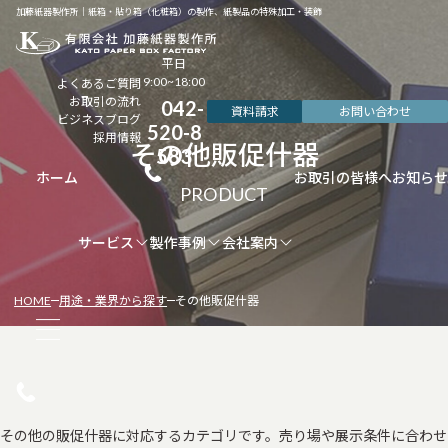
加藤紙器製作所｜紙箱・貼り箱（化粧箱）の製作、紙製品の特殊加工・装飾
平日
9:00~18:00
よくあるご質問
お取引の流れ
042-
資料請求
お問い合わせ
ビジネスブログ
520-8
採用情報
その他販促什器
583
ホーム
お取引の皆様へ
お知らせ
サービス
製作事例
会社案内
HOME
用途・業界から探す
その他販促什器
その他の販促什器に対応するカテゴリです。売り場や展示条件に合わせ