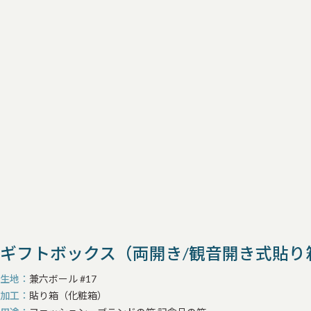
ギフトボックス（両開き/観音開き式貼り
生地
兼六ボール #17
加工
貼り箱（化粧箱）