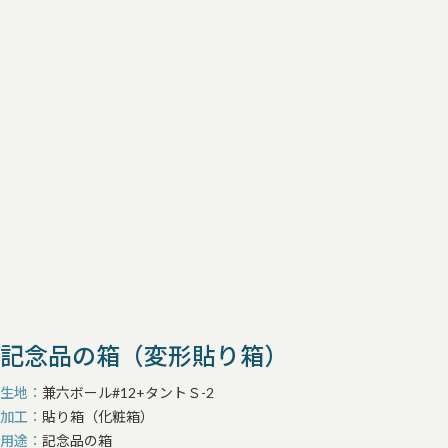
記念品の箱（変形貼り箱）
生地
兼六ボール#12+タントＳ-2
加工
貼り箱（化粧箱）
用途
記念品の箱