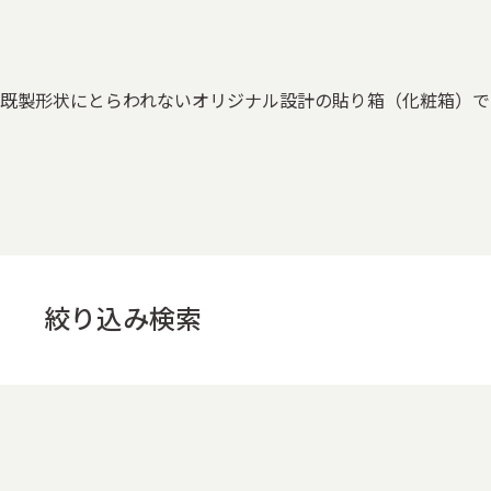
既製形状にとらわれないオリジナル設計の貼り箱（化粧箱）で
絞り込み検索
用途
すべて
お菓子の箱
ケーキの箱
お茶・コーヒーの
その他酒類・飲料パッケージ
アクセサリー・時計・装飾
医療品・サプリメント
電子機器の箱
家電パッケージ
その他販促什器
ノベルティ・販促雑貨
オフィス・事