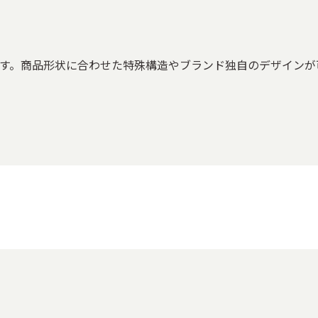
す。商品形状に合わせた特殊構造やブランド独自のデザインが
箱
果物の箱
その他食品用パッケージ
ワインの箱
日本
品の箱
ファッション・ブランドの箱
化粧品・コスメパッケージ
記念品の箱
ブライダルの箱
賞状・メダル・トロフィー
務・収納用品
メディア・出版向け