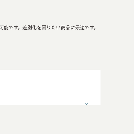
可能です。差別化を図りたい商品に最適です。
酒の箱
ウイスキーの箱
香水の箱
日用品・雑貨用の箱
花の箱
商品陳列・フロア展示用