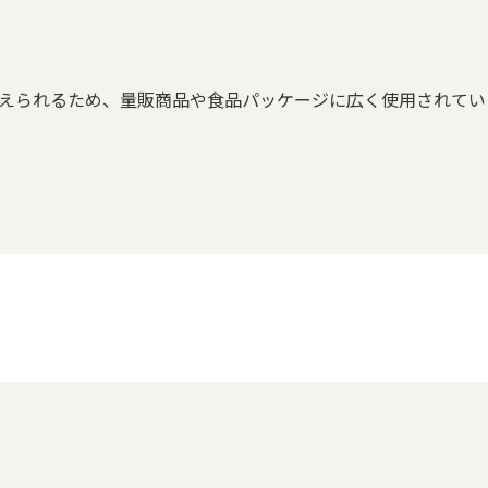
えられるため、量販商品や食品パッケージに広く使用されてい
箱
果物の箱
その他食品用パッケージ
ワインの箱
日本
品の箱
ファッション・ブランドの箱
化粧品・コスメパッケージ
記念品の箱
ブライダルの箱
賞状・メダル・トロフィー
務・収納用品
メディア・出版向け