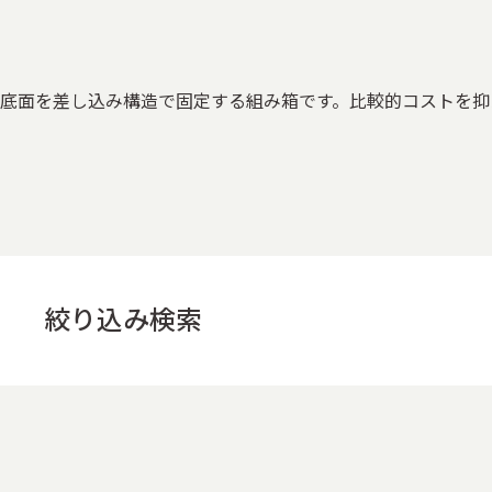
底面を差し込み構造で固定する組み箱です。比較的コストを抑
絞り込み検索
用途
すべて
お菓子の箱
ケーキの箱
お茶・コーヒーの
その他酒類・飲料パッケージ
アクセサリー・時計・装飾
医療品・サプリメント
電子機器の箱
家電パッケージ
その他販促什器
ノベルティ・販促雑貨
オフィス・事