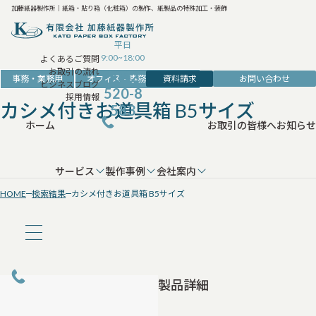
加藤紙器製作所｜紙箱・貼り箱（化粧箱）の製作、紙製品の特殊加工・装飾
平日
9:00~18:00
よくあるご質問
お取引の流れ
042-
資料請求
お問い合わせ
事務・業務用
オフィス・事務・収納用品
ビジネスブログ
520-8
採用情報
カシメ付きお道具箱 B5サイズ
583
ホーム
お取引の皆様へ
お知らせ
サービス
製作事例
会社案内
HOME
検索結果
カシメ付きお道具箱 B5サイズ
製品詳細