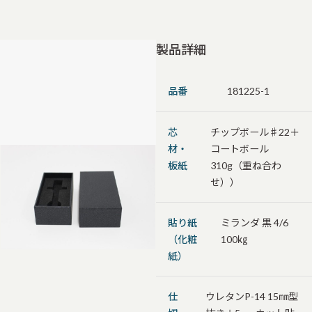
製品詳細
品番
181225-1
芯
チップボール♯22＋
材・
コートボール
板紙
310g（重ね合わ
せ））
貼り紙
ミランダ 黒 4/6
（化粧
100㎏
紙）
仕
ウレタンP-14 15㎜型