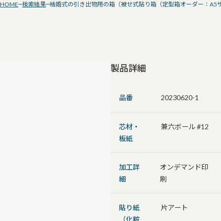
HOME
検索結果
結婚式の引き出物用の箱（被せ式貼り箱（定型箱オーダー：A5
製品詳細
品番
20230620-1
芯材・
兼六ボール #12
板紙
加工詳
オンデマンド印
細
刷
貼り紙
片アート
（化粧