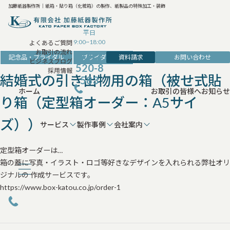
加藤紙器製作所｜紙箱・貼り箱（化粧箱）の製作、紙製品の特殊加工・装飾
平日
9:00~18:00
よくあるご質問
お取引の流れ
042-
資料請求
お問い合わせ
記念品・ブライダル
ブライダルの箱
ビジネスブログ
520-8
採用情報
結婚式の引き出物用の箱（被せ式貼
583
ホーム
お取引の皆様へ
お知らせ
り箱（定型箱オーダー：A5サイ
ズ））
サービス
製作事例
会社案内
定型箱オーダーは…
箱の蓋に写真・イラスト・ロゴ等好きなデザインを入れられる弊社オリ
ジナルの 作成サービスです。
https://www.box-katou.co.jp/order-1