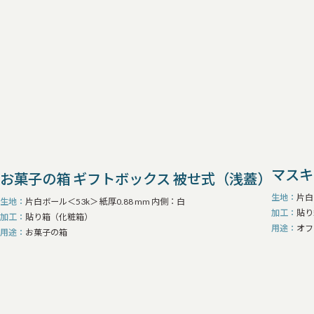
マスキ
お菓子の箱 ギフトボックス 被せ式（浅蓋）
生地
片白
生地
片白ボール＜53k＞ 紙厚0.88 mm 内側：白
加工
貼り
加工
貼り箱（化粧箱）
用途
オフ
用途
お菓子の箱