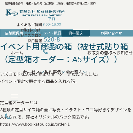
加藤紙器製作所｜紙箱・貼り箱（化粧箱）の製作、紙製品の特殊加工・装飾
平日
9:00~18:00
よくあるご質問
お取引の流れ
042-
資料請求
お問い合わせ
店舗販促用
ノベルティ・販促雑貨
ビジネスブログ
520-8
採用情報
イベント用商品の箱（被せ式貼り箱
583
ホーム
お取引の皆様へ
お知らせ
（定型箱オーダー：A5サイズ））
サービス
製作事例
会社案内
アズコモド株式会社 様よりオーダーいただきました。
イベント限定で販売する商品を入れる箱。
定型箱オーダーとは…
3種類の定型サイズ箱の蓋に写真・イラスト・ロゴ等好きなデザインを
入れられ る、弊社オリジナルのパック商品です。
https://www.box-katou.co.jp/order-1