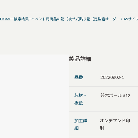
HOME
検索結果
イベント用商品の箱（被せ式貼り箱（定型箱オーダー：A5サイ
製品詳細
品番
20220802-1
芯材・
兼六ボール #12
板紙
加工詳
オンデマンド印
細
刷