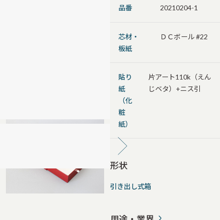
品番
20210204-1
芯材・
ＤＣボール #22
板紙
貼り
片アート110k（えん
紙
じベタ）+ニス引
（化
粧
紙）
形状
引き出し式箱
用途・業界