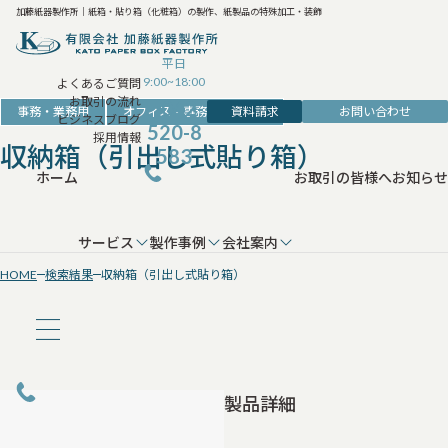
加藤紙器製作所｜紙箱・貼り箱（化粧箱）の製作、紙製品の特殊加工・装飾
平日
9:00~18:00
よくあるご質問
お取引の流れ
042-
資料請求
お問い合わせ
事務・業務用
オフィス・事務・収納用品
ビジネスブログ
520-8
採用情報
収納箱（引出し式貼り箱）
583
ホーム
お取引の皆様へ
お知らせ
サービス
製作事例
会社案内
HOME
検索結果
収納箱（引出し式貼り箱）
製品詳細