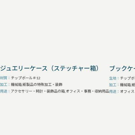
ジュエリーケース（ステッチャー箱）
ブックケ
材質
チップボール＃12
生地
チップボ
加工
機械箱,紙製品の特殊加工・装飾
加工
機械箱,
用途
アクセサリー・時計・装飾品の箱,オフィス・事務・収納用品
用途
オフィス