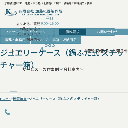
加藤紙器製作所｜紙箱・貼り箱（化粧箱）の製作、紙製品の特殊加工・装飾
平日
9:00~18:00
よくあるご質問
お取引の流れ
042-
資料請求
お問い合わせ
ファッション・アクセサリー
アクセサリー・時計・装飾品の箱
ビジネスブログ
520-8
採用情報
事務・業務用
オフィス・事務・収納用品
583
ジュエリーケース（鍋ふた式 ステッ
ホーム
お取引の皆様へ
お知らせ
チャー箱）
サービス
製作事例
会社案内
HOME
検索結果
ジュエリーケース（鍋ふた式 ステッチャー箱）