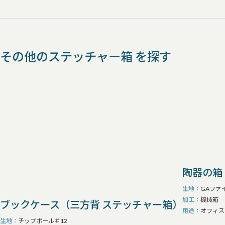
その他のステッチャー箱 を探す
陶器の箱
生地
GAファイ
加工
機械箱
ブックケース（三方背 ステッチャー箱）
用途
オフィス
生地
チップボール＃12