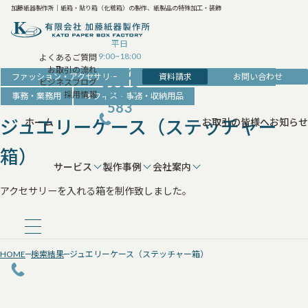
加藤紙器製作所｜紙箱・貼り箱（化粧箱）の製作、紙製品の特殊加工・装飾
平日
9:00~18:00
よくあるご質問
お取引の流れ
042-
資料請求
お問い合わせ
ファッション・アクセサリー
アクセサリー・時計・装飾品の箱
ビジネスブログ
520-8
採用情報
事務・業務用
オフィス・事務・収納用品
583
ジュエリーケース（ステッチャー
ホーム
お取引の皆様へ
お知らせ
箱）
サービス
製作事例
会社案内
アクセサリーを入れる箱を制作致しました。
HOME
検索結果
ジュエリーケース（ステッチャー箱）