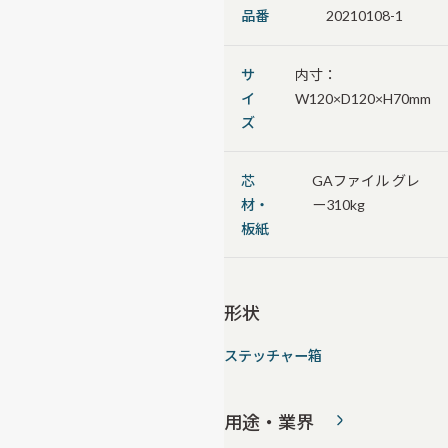
品番
20210108-1
サ
内寸：
イ
W120×D120×H70mm
ズ
芯
GAファイル グレ
材・
ー310kg
板紙
形状
ステッチャー箱
用途・業界