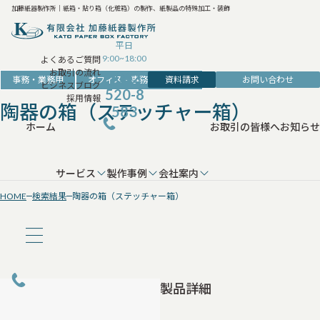
加藤紙器製作所｜紙箱・貼り箱（化粧箱）の製作、紙製品の特殊加工・装飾
平日
9:00~18:00
よくあるご質問
お取引の流れ
042-
資料請求
お問い合わせ
事務・業務用
オフィス・事務・収納用品
ビジネスブログ
520-8
採用情報
陶器の箱（ステッチャー箱）
583
ホーム
お取引の皆様へ
お知らせ
サービス
製作事例
会社案内
HOME
検索結果
陶器の箱（ステッチャー箱）
製品詳細