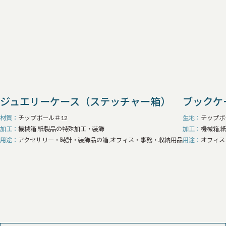
ジュエリーケース（ステッチャー箱）
ブックケ
材質
チップボール＃12
生地
チップボ
加工
機械箱,紙製品の特殊加工・装飾
加工
機械箱,
用途
アクセサリー・時計・装飾品の箱,オフィス・事務・収納用品
用途
オフィス