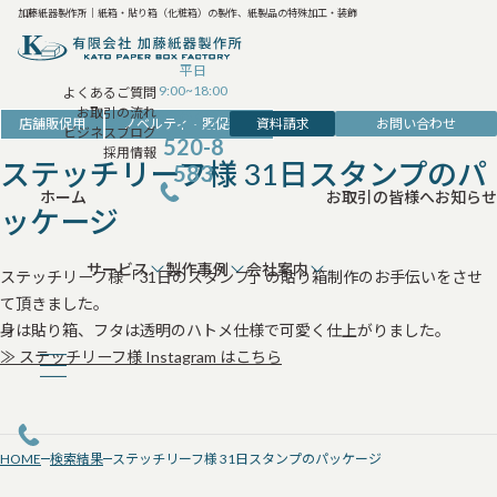
加藤紙器製作所｜紙箱・貼り箱（化粧箱）の製作、紙製品の特殊加工・装飾
平日
9:00~18:00
よくあるご質問
お取引の流れ
042-
資料請求
お問い合わせ
店舗販促用
ノベルティ・販促雑貨
ビジネスブログ
520-8
採用情報
ステッチリーフ様 31日スタンプのパ
583
ホーム
お取引の皆様へ
お知らせ
ッケージ
サービス
製作事例
会社案内
ステッチリーフ様「31日のスタンプ」の貼り箱制作のお手伝いをさせ
て頂きました。
身は貼り箱、フタは透明のハトメ仕様で可愛く仕上がりました。
≫ ステッチリーフ様 Instagram はこちら
HOME
検索結果
ステッチリーフ様 31日スタンプのパッケージ