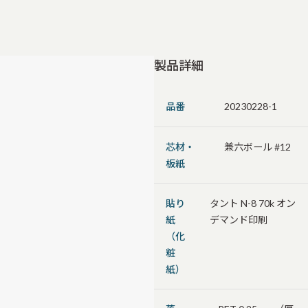
製品詳細
品番
20230228-1
芯材・
兼六ボール #12
板紙
貼り
タント N-8 70k オン
紙
デマンド印刷
（化
粧
紙）