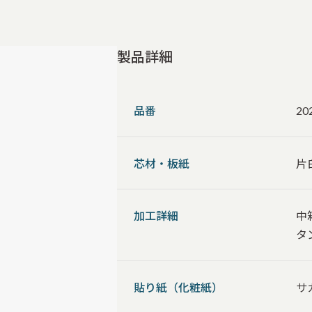
製品詳細
品番
20
芯材・板紙
片
加工詳細
中
タ
貼り紙（化粧紙）
サ