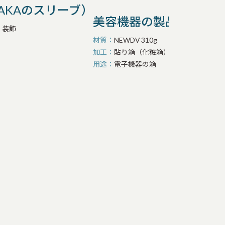
ONAKAのスリーブ）
美容機器の製品箱（イン
・装飾
材質
NEWDV 310g
加工
貼り箱（化粧箱）,紙製品の特殊加
用途
電子機器の箱