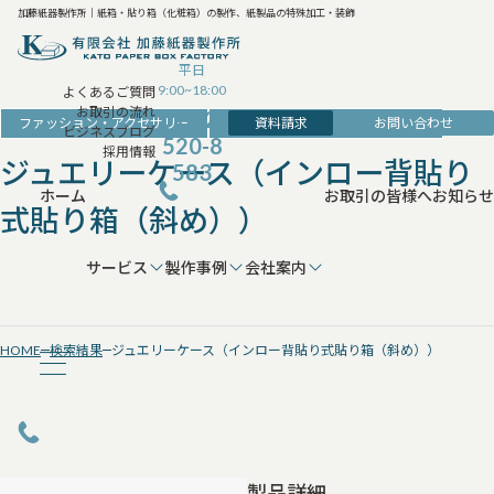
加藤紙器製作所｜紙箱・貼り箱（化粧箱）の製作、紙製品の特殊加工・装飾
平日
9:00~18:00
よくあるご質問
お取引の流れ
042-
資料請求
お問い合わせ
ファッション・アクセサリー
アクセサリー・時計・装飾品の箱
ビジネスブログ
520-8
採用情報
ジュエリーケース（インロー背貼り
583
ホーム
お取引の皆様へ
お知らせ
式貼り箱（斜め））
サービス
製作事例
会社案内
HOME
検索結果
ジュエリーケース（インロー背貼り式貼り箱（斜め））
製品詳細