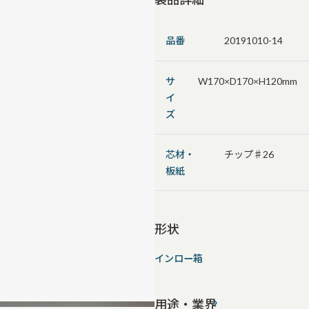
品番
20191010-14
サ
W170×D170×H120mm
イ
ズ
芯材・
チップ♯26
板紙
形状
インロー箱
用途・業界