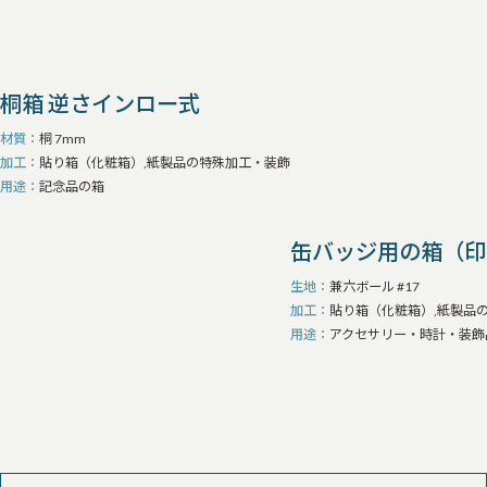
桐箱 逆さインロー式
材質
桐 7mm
加工
貼り箱（化粧箱）,紙製品の特殊加工・装飾
用途
記念品の箱
缶バッジ用の箱（印
生地
兼六ボール #17
加工
貼り箱（化粧箱）,紙製品
用途
アクセサリー・時計・装飾