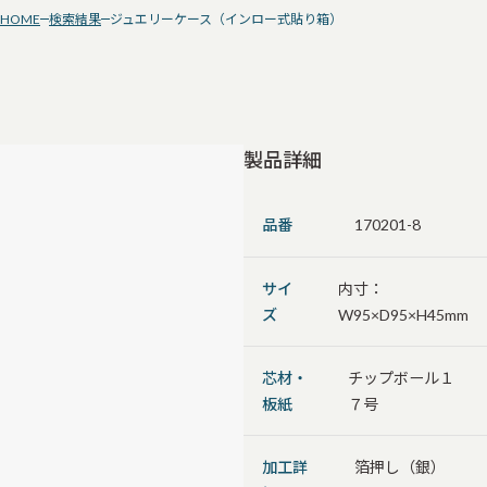
HOME
検索結果
ジュエリーケース（インロー式貼り箱）
製品詳細
品番
170201-8
サイ
内寸：
ズ
W95×D95×H45mm
芯材・
チップボール１
板紙
７号
加工詳
箔押し（銀）