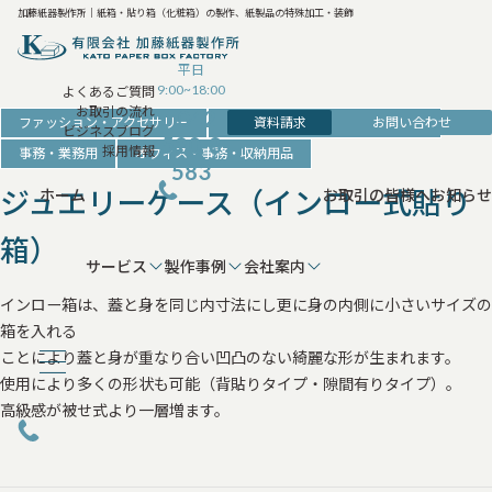
加藤紙器製作所｜紙箱・貼り箱（化粧箱）の製作、紙製品の特殊加工・装飾
平日
9:00~18:00
よくあるご質問
お取引の流れ
042-
資料請求
お問い合わせ
ファッション・アクセサリー
アクセサリー・時計・装飾品の箱
ビジネスブログ
520-8
採用情報
事務・業務用
オフィス・事務・収納用品
583
ジュエリーケース（インロー式貼り
ホーム
お取引の皆様へ
お知らせ
箱）
サービス
製作事例
会社案内
インロー箱は、蓋と身を同じ内寸法にし更に身の内側に小さいサイズの
箱を入れる
ことにより蓋と身が重なり合い凹凸のない綺麗な形が生まれます。
使用により多くの形状も可能（背貼りタイプ・隙間有りタイプ）。
高級感が被せ式より一層増ます。