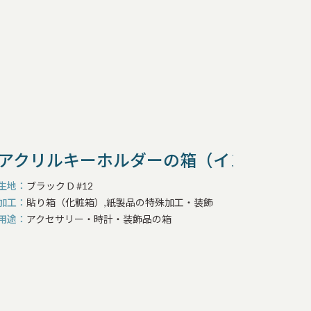
アクリルキーホルダーの箱（インロー式
生地
ブラック D #12
加工
貼り箱（化粧箱）,紙製品の特殊加工・装飾
用途
アクセサリー・時計・装飾品の箱