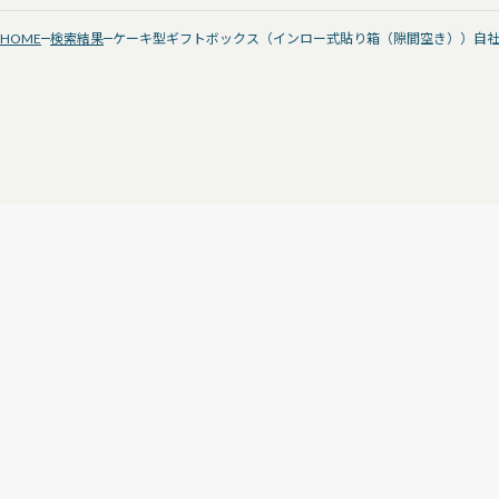
HOME
検索結果
ケーキ型ギフトボックス（インロー式貼り箱（隙間空き））自