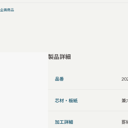
社企画商品
製品詳細
品番
20
芯材・板紙
兼
加工詳細
罫