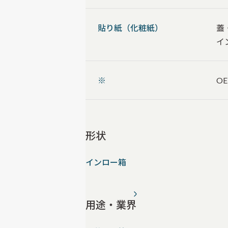
貼り紙（化粧紙）
蓋
イ
※
O
形状
インロー箱
用途・業界