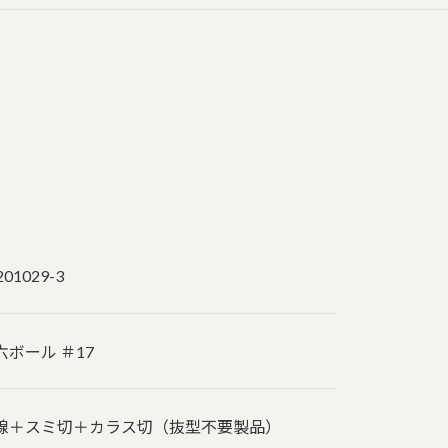
201029-3
六ボール ＃17
線＋スミ切＋カラス切（抜型不要製品）