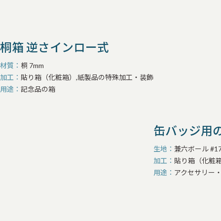
桐箱 逆さインロー式
材質
桐 7mm
加工
貼り箱（化粧箱）,紙製品の特殊加工・装飾
用途
記念品の箱
缶バッジ用
生地
兼六ボール #1
加工
貼り箱（化粧箱
用途
アクセサリー