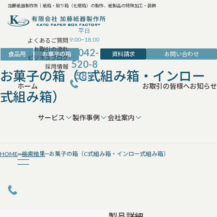
加藤紙器製作所｜紙箱・貼り箱（化粧箱）の製作、紙製品の特殊加工・装飾
平日
9:00~18:00
よくあるご質問
お取引の流れ
042-
資料請求
お問い合わせ
食品用
お菓子の箱
ビジネスブログ
520-8
採用情報
お菓子の箱（C式組み箱・インロー
583
ホーム
お取引の皆様へ
お知らせ
式組み箱）
サービス
製作事例
会社案内
HOME
検索結果
お菓子の箱（C式組み箱・インロー式組み箱）
製品詳細