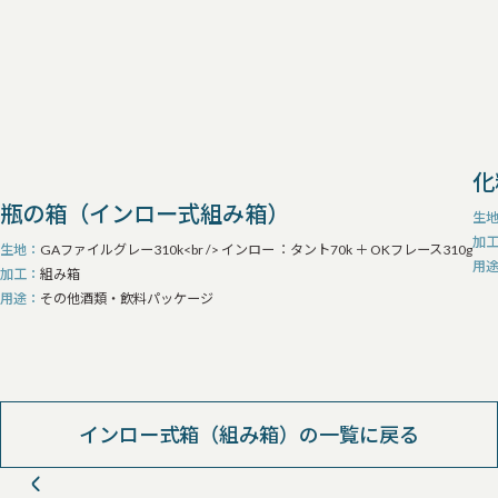
化
瓶の箱（インロー式組み箱）
生
加
生地
GAファイルグレー310k<br /> インロー ：タント70k ＋ OKフレース310g
用
加工
組み箱
用途
その他酒類・飲料パッケージ
インロー式箱（組み箱）の一覧に戻る