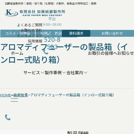
加藤紙器製作所｜紙箱・貼り箱（化粧箱）の製作、紙製品の特殊加工・装飾
平日
9:00~18:00
よくあるご質問
お取引の流れ
042-
資料請求
お問い合わせ
コスメ・日用品
日用品・雑貨用の箱
ビジネスブログ
520-8
採用情報
アロマディフューザーの製品箱（イ
583
ホーム
お取引の皆様へ
お知らせ
ンロー式貼り箱）
サービス
製作事例
会社案内
HOME
検索結果
アロマディフューザーの製品箱（インロー式貼り箱）
製品詳細