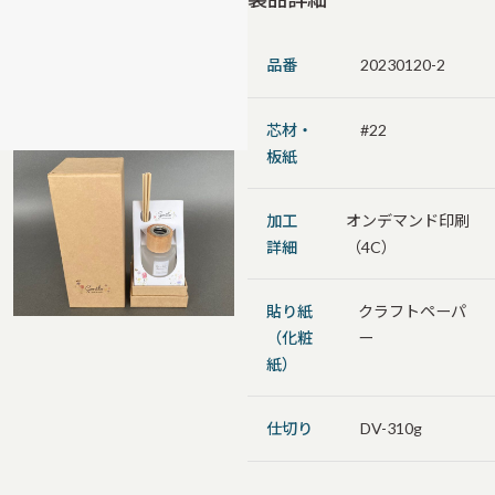
品番
20230120-2
芯材・
#22
板紙
加工
オンデマンド印刷
詳細
（4C）
貼り紙
クラフトペーパ
（化粧
ー
紙）
仕切り
DV-310g