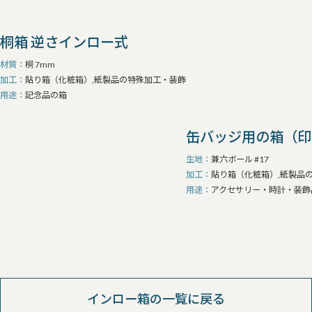
桐箱 逆さインロー式
材質
桐 7mm
加工
貼り箱（化粧箱）,紙製品の特殊加工・装飾
用途
記念品の箱
缶バッジ用の箱（印
生地
兼六ボール #17
加工
貼り箱（化粧箱）,紙製品
用途
アクセサリー・時計・装飾
インロー箱の一覧に戻る