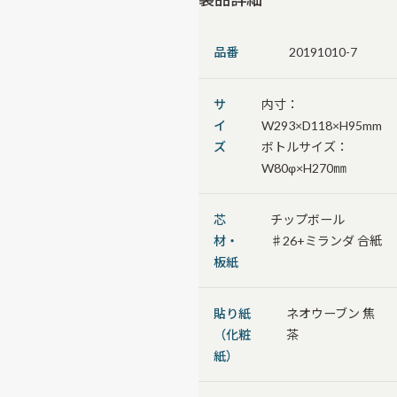
品番
20191010-7
サ
内寸：
イ
W293×D118×H95mm
ズ
ボトルサイズ：
W80φ×H270㎜
芯
チップボール
材・
♯26+ミランダ 合紙
板紙
貼り紙
ネオウーブン 焦
（化粧
茶
紙）