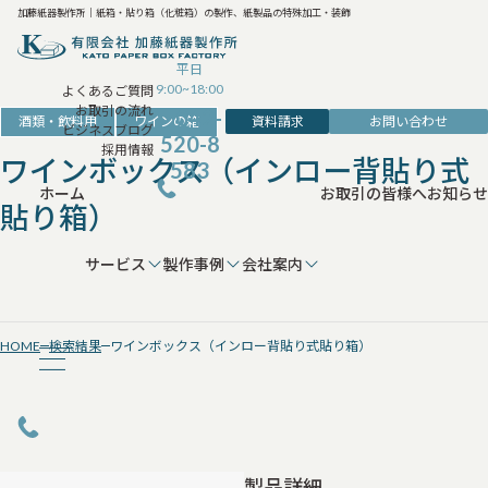
加藤紙器製作所｜紙箱・貼り箱（化粧箱）の製作、紙製品の特殊加工・装飾
平日
9:00~18:00
よくあるご質問
お取引の流れ
042-
資料請求
お問い合わせ
酒類・飲料用
ワインの箱
ビジネスブログ
520-8
採用情報
ワインボックス（インロー背貼り式
583
ホーム
お取引の皆様へ
お知らせ
貼り箱）
サービス
製作事例
会社案内
HOME
検索結果
ワインボックス（インロー背貼り式貼り箱）
製品詳細