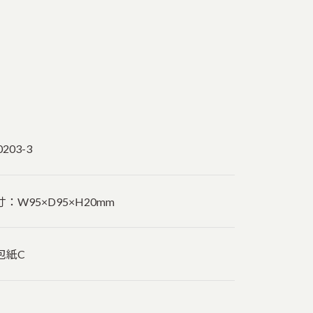
0203-3
寸：W95×D95×H20mm
包紙C