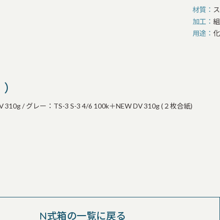
材質
ス
加工
組
用途
化
））
/ グレー：TS-3 S-3 4/6 100k＋NEW DV 310g (２枚合紙)
N式箱の一覧に戻る