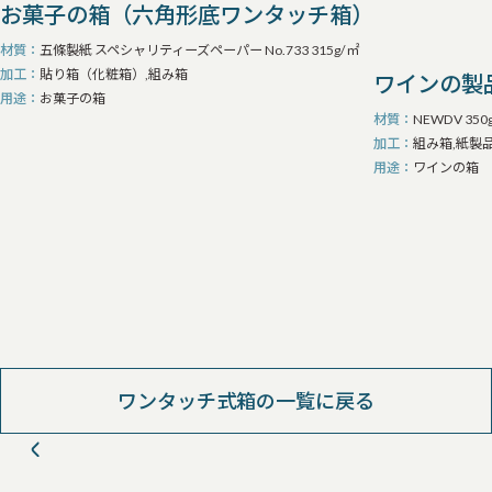
お菓子の箱（六角形底ワンタッチ箱）
材質
五條製紙 スペシャリティーズペーパー No.733 315g/㎡
加工
貼り箱（化粧箱）,組み箱
ワインの製
用途
お菓子の箱
材質
NEWDV 350
加工
組み箱,紙製
用途
ワインの箱
ワンタッチ式箱の一覧に戻る