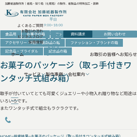
加藤紙器製作所｜紙箱・貼り箱（化粧箱）の製作、紙製品の特殊加工・装飾
平日
9:00~18:00
よくあるご質問
お取引の流れ
042-
資料請求
お問い合わせ
食品用
お菓子の箱
ファッション・アクセサリー
ビジネスブログ
520-8
採用情報
アクセサリー・時計・装飾品の箱
ファッション・ブランドの箱
583
記念品・ブライダル
記念品の箱
ホーム
お取引の皆様へ
お知らせ
お菓子のパッケージ（取っ手付きワ
サービス
製作事例
会社案内
ンタッチ式組み箱）
取手が付いていてとても可愛くジュエリーや小物入れ贈り物など用途は
いろいろです。
またワンタッチ式で組立もラクラクです。
HOME
検索結果
お菓子のパッケージ（取っ手付きワンタッチ式組み箱）