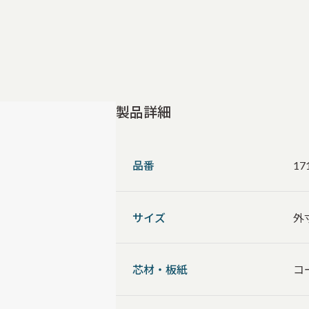
製品詳細
品番
17
サイズ
外
芯材・板紙
コ