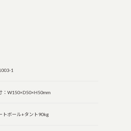
1003-1
寸：W150×D50×H50mm
ートボール+タント90kg