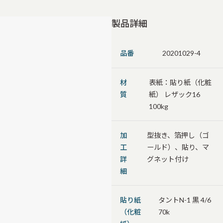
製品詳細
品番
20201029-4
材
表紙：貼り紙（化粧
質
紙） レザック16
100kg
加
型抜き、箔押し（ゴ
工
ールド）、貼り、マ
詳
グネット付け
細
貼り紙
タントN-1 黒 4/6
（化粧
70k