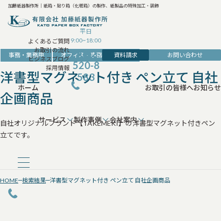
加藤紙器製作所｜紙箱・貼り箱（化粧箱）の製作、紙製品の特殊加工・装飾
平日
9:00~18:00
よくあるご質問
お取引の流れ
042-
資料請求
お問い合わせ
事務・業務用
オフィス・事務・収納用品
ビジネスブログ
520-8
採用情報
洋書型マグネット付き ペン立て 自社
583
ホーム
お取引の皆様へ
お知らせ
企画商品
サービス
製作事例
会社案内
自社オリジナルブランド【TAKEMEKI】の洋書型マグネット付きペン
立てです。
HOME
検索結果
洋書型マグネット付き ペン立て 自社企画商品