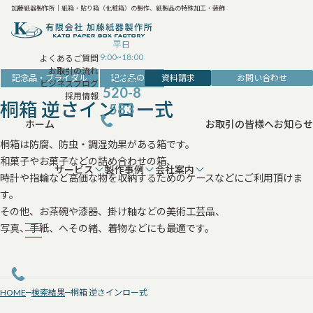
加藤紙器製作所｜紙箱・貼り箱（化粧箱）の製作、紙製品の特殊加工・装飾
平日
9:00~18:00
よくあるご質問
お取引の流れ
042-
資料請求
お問い合わせ
記念品・ブライダル
記念品の箱
ビジネスブログ
520-8
採用情報
桐箱 逆さインロー式
583
ホーム
お取引の皆様へ
お知らせ
桐箱は防腐、防虫・調湿効果がある箱です。
和菓子やお菓子などの詰め合わせの箱、
サービス
製作事例
会社案内
時計や指輪など高価な物を収納するためのケースなどにご利用頂けま
す。
その他、お茶碗や漆器、掛け軸などの美術工芸品、
写真、手紙、へその緒、着物などにも最適です。
HOME
検索結果
桐箱 逆さインロー式