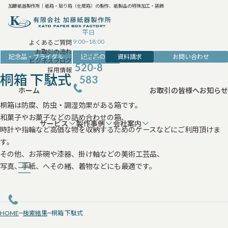
加藤紙器製作所｜紙箱・貼り箱（化粧箱）の製作、紙製品の特殊加工・装飾
平日
9:00~18:00
よくあるご質問
お取引の流れ
042-
資料請求
お問い合わせ
記念品・ブライダル
記念品の箱
ビジネスブログ
520-8
採用情報
桐箱 下駄式
583
ホーム
お取引の皆様へ
お知らせ
桐箱は防腐、防虫・調湿効果がある箱です。
和菓子やお菓子などの詰め合わせの箱、
サービス
製作事例
会社案内
時計や指輪など高価な物を収納するためのケースなどにご利用頂けま
す。
その他、お茶碗や漆器、掛け軸などの美術工芸品、
写真、手紙、へその緒、着物などにも最適です。
HOME
検索結果
桐箱 下駄式