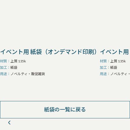
イベント用 紙袋（オンデマンド印刷）
イベント用
材質
上質 135k
材質
上質 135k
加工
紙袋
加工
紙袋
用途
ノベルティ・販促雑貨
用途
ノベルティ
紙袋の一覧に戻る