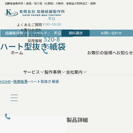
加藤紙器製作所｜紙箱・貼り箱（化粧箱）の製作、紙製品の特殊加工・装飾
平日
9:00~18:00
よくあるご質問
お取引の流れ
042-
資料請求
お問い合わせ
店舗販促用
ノベルティ・販促雑貨
ビジネスブログ
520-8
採用情報
ハート型抜き 紙袋
583
ホーム
お取引の皆様へ
お知らせ
サービス
製作事例
会社案内
HOME
検索結果
ハート型抜き 紙袋
製品詳細