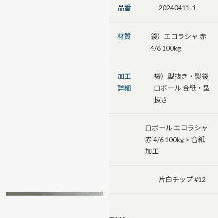
品番
20240411-1
材質
袋）エコラシャ 赤
4/6 100kg
加工
袋）型抜き・製袋
詳細
口ボール 合紙・型
抜き
口ボール エコラシャ
赤 4/6 100kg > 合紙
加工
片白チップ #12