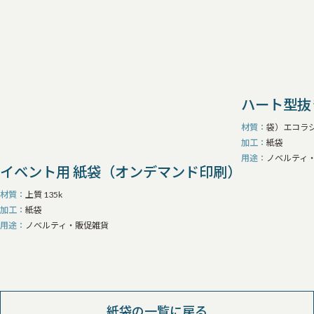
ハート型抜
材質
袋）エコラシャ 
加工
紙袋
用途
ノベルティ
イベント用 紙袋（オンデマンド印刷）
材質
上質 135k
加工
紙袋
用途
ノベルティ・販促雑貨
紙袋の一覧に戻る