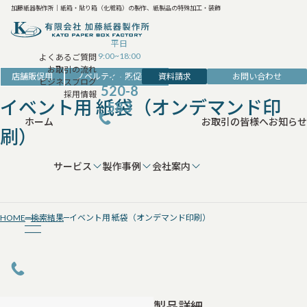
加藤紙器製作所｜紙箱・貼り箱（化粧箱）の製作、紙製品の特殊加工・装飾
平日
9:00~18:00
よくあるご質問
お取引の流れ
042-
資料請求
お問い合わせ
店舗販促用
ノベルティ・販促雑貨
ビジネスブログ
520-8
採用情報
イベント用 紙袋（オンデマンド印
583
ホーム
お取引の皆様へ
お知らせ
刷）
サービス
製作事例
会社案内
HOME
検索結果
イベント用 紙袋（オンデマンド印刷）
製品詳細