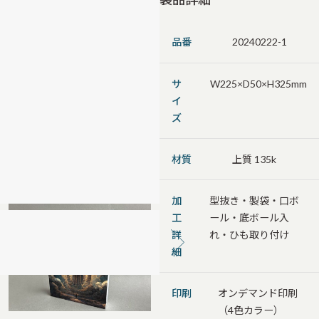
品番
20240222-1
サ
W225×D50×H325mm
イ
ズ
材質
上質 135k
加
型抜き・製袋・口ボ
工
ール・底ボール入
詳
れ・ひも取り付け
細
印刷
オンデマンド印刷
（4色カラー）