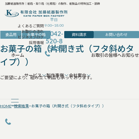
加藤紙器製作所｜紙箱・貼り箱（化粧箱）の製作、紙製品の特殊加工・装飾
平日
9:00~18:00
よくあるご質問
お取引の流れ
042-
資料請求
お問い合わせ
食品用
お菓子の箱
ビジネスブログ
520-8
採用情報
お菓子の箱（片開き式（フタ斜めタ
583
ホーム
お取引の皆様へ
お知らせ
イプ））
サービス
製作事例
会社案内
ご要望により、組み立て納品も承っております。
HOME
検索結果
お菓子の箱（片開き式（フタ斜めタイプ））