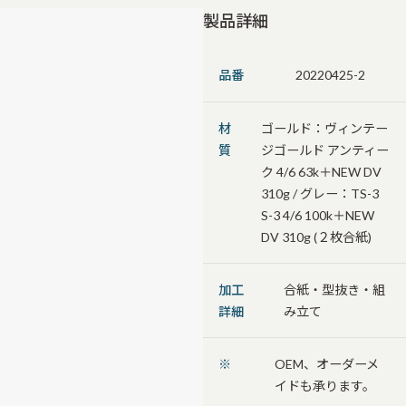
製品詳細
品番
20220425-2
材
ゴールド：ヴィンテー
質
ジゴールド アンティー
ク 4/6 63k＋NEW DV
310g / グレー：TS-3
S-3 4/6 100k＋NEW
DV 310g (２枚合紙)
加工
合紙・型抜き・組
詳細
み立て
※
OEM、オーダーメ
イドも承ります。