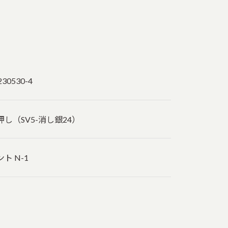
230530-4
押し（SV5-消し銀24）
ト N-1