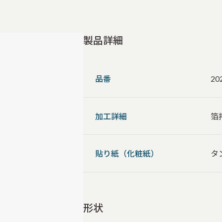
製品詳細
品番
20
加工詳細
箔
貼り紙（化粧紙）
タン
形状