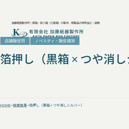
加藤紙器製作所｜紙箱・貼り箱（化粧箱）の製作、紙製品の特殊加工・装飾
店舗販促用
ノベルティ・販促雑貨
箔押し（黒箱 × つや消
HOME
検索結果
箔押し（黒箱 × つや消しシルバー）