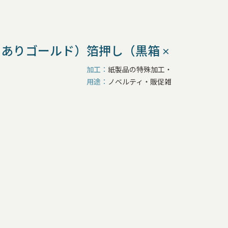
やありゴールド）
箔押し（黒箱 × つや消し
加工
紙製品の特殊加工・装飾
用途
ノベルティ・販促雑貨