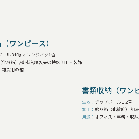
箱（ワンピース）
ール 310g オレンジベタ1色
（化粧箱）,機械箱,紙製品の特殊加工・装飾
・雑貨用の箱
書類収納（ワン
生地
チップボール１2号
加工
貼り箱（化粧箱）,組
用途
オフィス・事務・収納