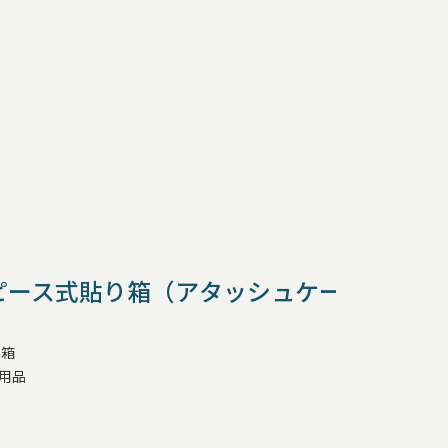
衣
生地
加工
用途
ピース式貼り箱（アタッシュケース））
み箱
用品