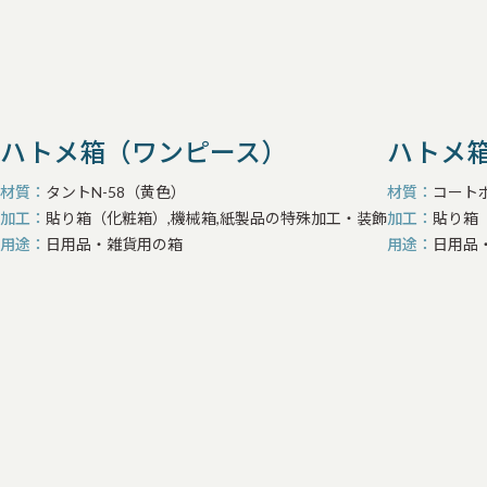
ハトメ箱（ワンピース）
ハトメ
材質
タントN-58（黄色）
材質
コートボ
加工
貼り箱（化粧箱）,機械箱,紙製品の特殊加工・装飾
加工
貼り箱
用途
日用品・雑貨用の箱
用途
日用品