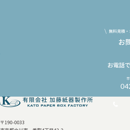
無料見積・
お
お電話
平
04
〒190-0033
東京都立川市一番町4丁目42-2