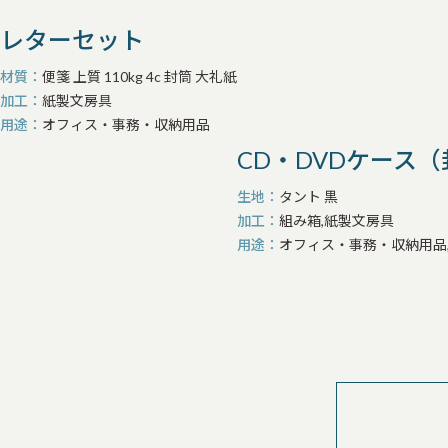
レターセット
材質
便箋 上質 110kg 4c 封筒 大礼紙
加工
紙製文房具
用途
オフィス・事務・収納用品
CD・DVDケース
生地
タント 黒
加工
組み箱,紙製文房具
用途
オフィス・事務・収納用品