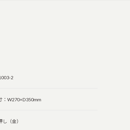
1003-2
寸：W270×D350mm
押し（金）