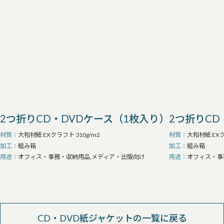
2つ折りCD・DVDケース（1枚入り）
2つ折りCD
材質
大和材紙 EXクラフト 310g/m2
材質
大和材紙 EXク
加工
組み箱
加工
組み箱
用途
オフィス・事務・収納用品,メディア・出版向け
用途
オフィス・事
CD・DVD紙ジャケットの一覧に戻る