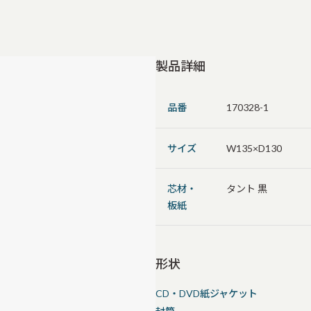
製品詳細
品番
170328-1
サイズ
W135×D130
芯材・
タント 黒
板紙
形状
CD・DVD紙ジャケット