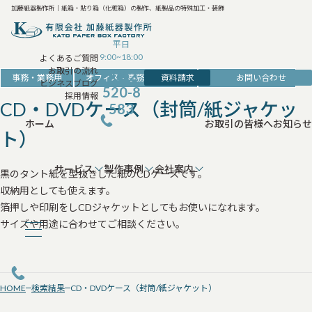
加藤紙器製作所｜紙箱・貼り箱（化粧箱）の製作、紙製品の特殊加工・装飾
平日
9:00~18:00
よくあるご質問
お取引の流れ
042-
資料請求
お問い合わせ
事務・業務用
オフィス・事務・収納用品
メディア・出版向け
ビジネスブログ
520-8
採用情報
CD・DVDケース（封筒/紙ジャケッ
583
ホーム
お取引の皆様へ
お知らせ
ト）
サービス
製作事例
会社案内
黒のタント紙を型抜きした紙のCDケースです。
収納用としても使えます。
箔押しや印刷をしCDジャケットとしてもお使いになれます。
サイズや用途に合わせてご相談ください。
HOME
検索結果
CD・DVDケース（封筒/紙ジャケット）