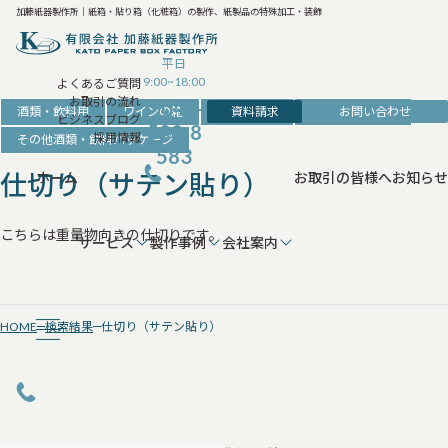
加藤紙器製作所｜紙箱・貼り箱（化粧箱）の製作、紙製品の特殊加工・装飾
平日
9:00~18:00
よくあるご質問
お取引の流れ
042-
資料請求
お問い合わせ
酒類・飲料用
ワインの箱
日本酒の箱
ウイスキーの箱
ビジネスブログ
520-8
採用情報
その他酒類・飲料パッケージ
583
仕切り（サテン貼り）
ホーム
お取引の皆様へ
お知らせ
こちらは重量物向きの仕切りです。
サービス
製作事例
会社案内
HOME
検索結果
仕切り（サテン貼り）