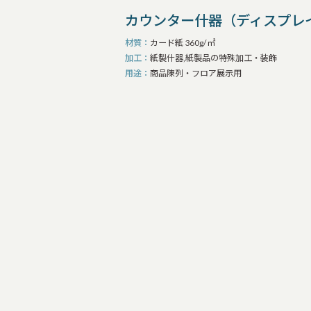
カウンター什器（ディスプレイ
材質
カード紙 360g/㎡
加工
紙製什器,紙製品の特殊加工・装飾
用途
商品陳列・フロア展示用