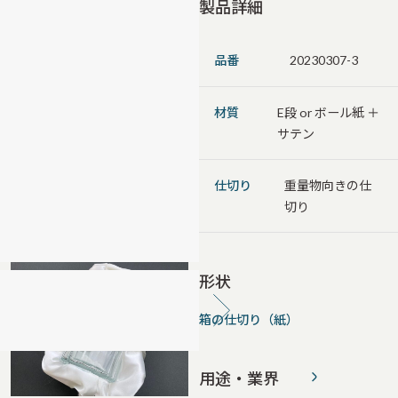
製品詳細
品番
20230307-3
材質
E段 or ボール紙 ＋
サテン
仕切り
重量物向きの仕
切り
形状
箱の仕切り（紙）
用途・業界