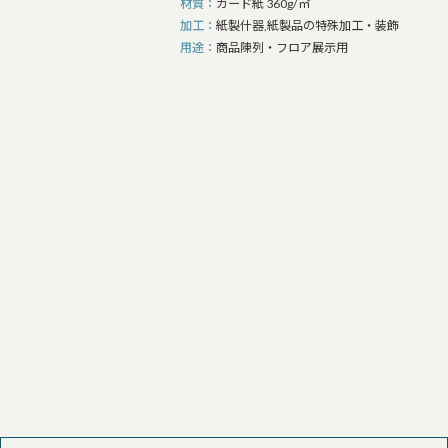
材質
カード紙 360g/㎡
加工
紙製什器,紙製品の特殊加工・装飾
用途
商品陳列・フロア展示用