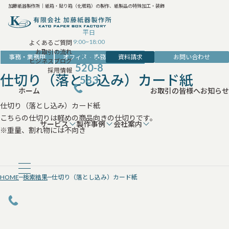
加藤紙器製作所｜紙箱・貼り箱（化粧箱）の製作、紙製品の特殊加工・装飾
平日
9:00~18:00
よくあるご質問
お取引の流れ
042-
資料請求
お問い合わせ
事務・業務用
オフィス・事務・収納用品
ビジネスブログ
520-8
採用情報
仕切り（落とし込み）カード紙
583
ホーム
お取引の皆様へ
お知らせ
仕切り（落とし込み）カード紙
こちらの仕切りは軽めの商品向きの仕切りです。
サービス
製作事例
会社案内
※重量、割れ物には不向き
HOME
検索結果
仕切り（落とし込み）カード紙