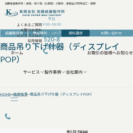
加藤紙器製作所｜紙箱・貼り箱（化粧箱）の製作、紙製品の特殊加工・装飾
平日
9:00~18:00
よくあるご質問
お取引の流れ
042-
資料請求
お問い合わせ
店舗販促用
商品陳列・フロア展示用
ビジネスブログ
520-8
採用情報
商品吊り下げ什器（ディスプレイ
583
ホーム
お取引の皆様へ
お知らせ
POP）
サービス
製作事例
会社案内
HOME
検索結果
商品吊り下げ什器（ディスプレイPOP）
製品詳細