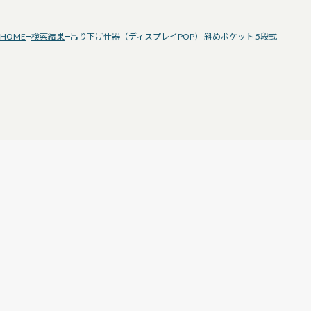
HOME
検索結果
吊り下げ什器（ディスプレイPOP） 斜めポケット 5段式