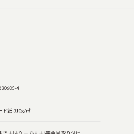
230605-4
ード紙 310g/㎡
抜き ＋貼り ＋ ひも＋S字金具 取り付け