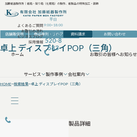
加藤紙器製作所｜紙箱・貼り箱（化粧箱）の製作、紙製品の特殊加工・装飾
平日
9:00~18:00
よくあるご質問
お取引の流れ
042-
資料請求
お問い合わせ
店舗販促用
商品陳列・フロア展示用
ビジネスブログ
520-8
採用情報
卓上 ディスプレイPOP（三角）
583
ホーム
お取引の皆様へ
お知らせ
サービス
製作事例
会社案内
HOME
検索結果
卓上 ディスプレイPOP（三角）
製品詳細