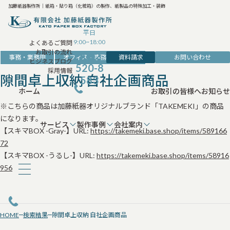
加藤紙器製作所｜紙箱・貼り箱（化粧箱）の製作、紙製品の特殊加工・装飾
平日
9:00~18:00
よくあるご質問
お取引の流れ
042-
資料請求
お問い合わせ
事務・業務用
オフィス・事務・収納用品
ビジネスブログ
520-8
採用情報
隙間卓上収納 自社企画商品
583
ホーム
お取引の皆様へ
お知らせ
※こちらの商品は加藤紙器オリジナルブランド「TAKEMEKI」の商品
になります。
サービス
製作事例
会社案内
【スキマBOX -Gray-】URL:
https://takemeki.base.shop/items/589166
72
【スキマBOX -うるし-】URL:
https://takemeki.base.shop/items/58916
956
HOME
検索結果
隙間卓上収納 自社企画商品