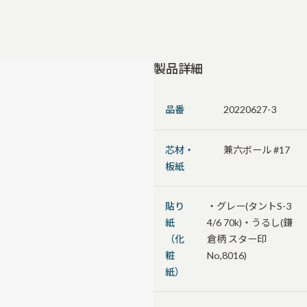
製品詳細
品番
20220627-3
芯材・
兼六ボール #17
板紙
貼り
・グレー(タントS-3
紙
4/6 70k)・うるし(鎌
（化
倉柄 スター印
粧
No,8016)
紙）