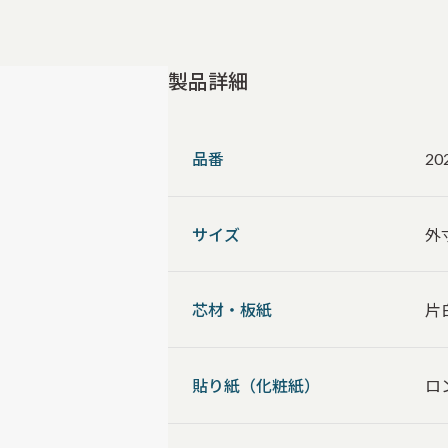
製品詳細
品番
20
サイズ
外寸
芯材・板紙
片
貼り紙（化粧紙）
ロ