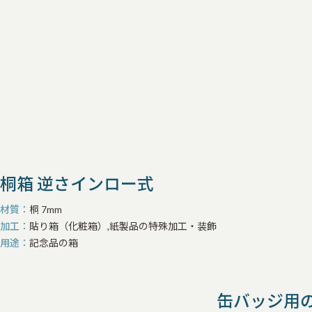
桐箱 逆さインロー式
材質
桐 7mm
加工
貼り箱（化粧箱）,紙製品の特殊加工・装飾
用途
記念品の箱
缶バッジ用