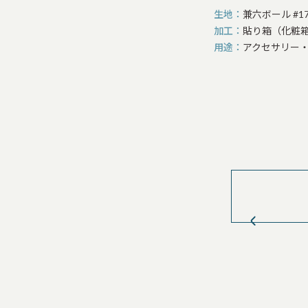
生地
兼六ボール #1
加工
貼り箱（化粧箱
用途
アクセサリー