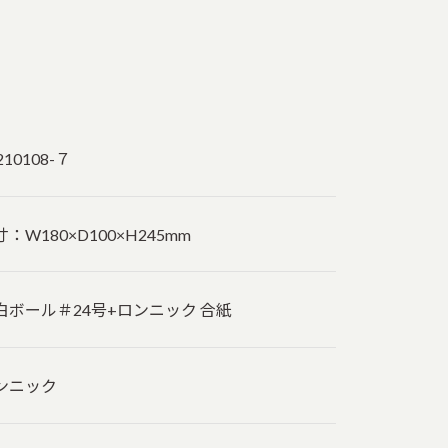
210108-７
：W180×D100×H245mm
白ボール＃24号+ロンニック 合紙
ンニック