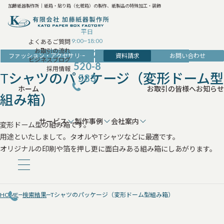
加藤紙器製作所｜紙箱・貼り箱（化粧箱）の製作、紙製品の特殊加工・装飾
平日
9:00~18:00
よくあるご質問
お取引の流れ
042-
資料請求
お問い合わせ
ファッション・アクセサリー
ファッション・ブランドの箱
ビジネスブログ
520-8
採用情報
Tシャツのパッケージ（変形ドーム型
583
ホーム
お取引の皆様へ
お知らせ
組み箱）
サービス
製作事例
会社案内
変形ドーム型の組み箱です。
用途といたしまして。タオルやTシャツなどに最適です。
オリジナルの印刷や箔を押し更に面白みある組み箱にしあがります。
HOME
検索結果
Tシャツのパッケージ（変形ドーム型組み箱）