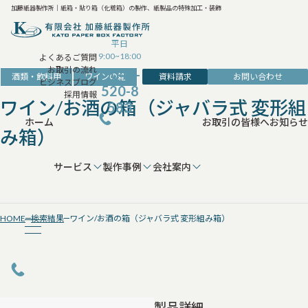
加藤紙器製作所｜紙箱・貼り箱（化粧箱）の製作、紙製品の特殊加工・装飾
平日
9:00~18:00
よくあるご質問
お取引の流れ
042-
資料請求
お問い合わせ
酒類・飲料用
ワインの箱
ビジネスブログ
520-8
採用情報
ワイン/お酒の箱（ジャバラ式 変形組
583
ホーム
お取引の皆様へ
お知らせ
み箱）
サービス
製作事例
会社案内
HOME
検索結果
ワイン/お酒の箱（ジャバラ式 変形組み箱）
製品詳細