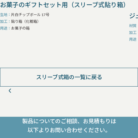
お菓子のギフトセット用（スリーブ式貼り箱）
ジ
生地
片白チップボール 17号
加工
貼り箱（化粧箱）
材質
用途
お菓子の箱
加工
用途
スリーブ式箱の一覧に戻る
製品についてのご相談、お見積もりは
以下よりお問い合わせください。