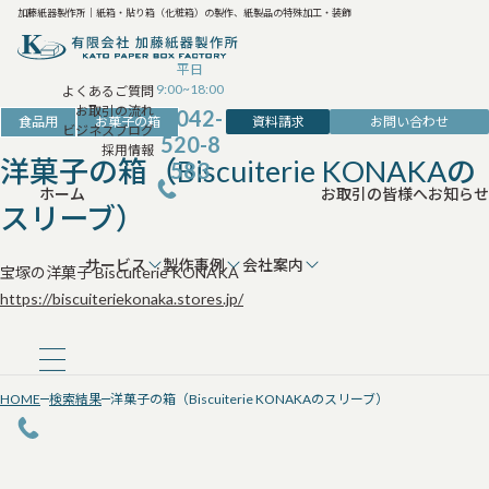
加藤紙器製作所｜紙箱・貼り箱（化粧箱）の製作、紙製品の特殊加工・装飾
平日
9:00~18:00
よくあるご質問
お取引の流れ
042-
資料請求
お問い合わせ
食品用
お菓子の箱
ビジネスブログ
520-8
採用情報
洋菓子の箱（Biscuiterie KONAKAの
583
ホーム
お取引の皆様へ
お知らせ
スリーブ）
サービス
製作事例
会社案内
宝塚の洋菓子 Biscuiterie KONAKA
https://biscuiteriekonaka.stores.jp/
HOME
検索結果
洋菓子の箱（Biscuiterie KONAKAのスリーブ）