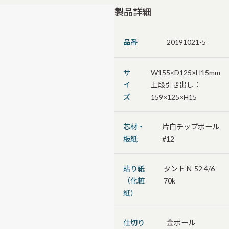
製品詳細
品番
20191021-5
サ
W155×D125×H15mm
イ
上段引き出し：
ズ
159×125×H15
芯材・
片白チップボール
板紙
#12
貼り紙
タント N-52 4/6
（化粧
70k
紙）
仕切り
金ボール