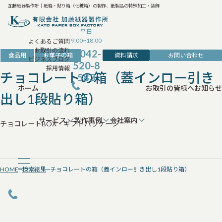
加藤紙器製作所｜紙箱・貼り箱（化粧箱）の製作、紙製品の特殊加工・装飾
平日
9:00~18:00
よくあるご質問
お取引の流れ
042-
資料請求
お問い合わせ
食品用
お菓子の箱
ビジネスブログ
520-8
採用情報
チョコレートの箱（蓋インロー引き
583
ホーム
お取引の皆様へ
お知らせ
出し1段貼り箱）
サービス
製作事例
会社案内
チョコレートBOX・ギフトパッケージ
HOME
検索結果
チョコレートの箱（蓋インロー引き出し1段貼り箱）