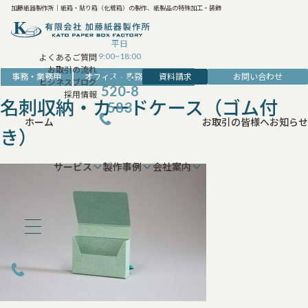
加藤紙器製作所｜紙箱・貼り箱（化粧箱）の製作、紙製品の特殊加工・装飾
平日
9:00~18:00
よくあるご質問
お取引の流れ
042-
資料請求
お問い合わせ
事務・業務用
オフィス・事務・収納用品
ビジネスブログ
520-8
採用情報
名刺収納・カードケース（ゴム付
583
ホーム
お取引の皆様へ
お知らせ
き）
サービス
製作事例
会社案内