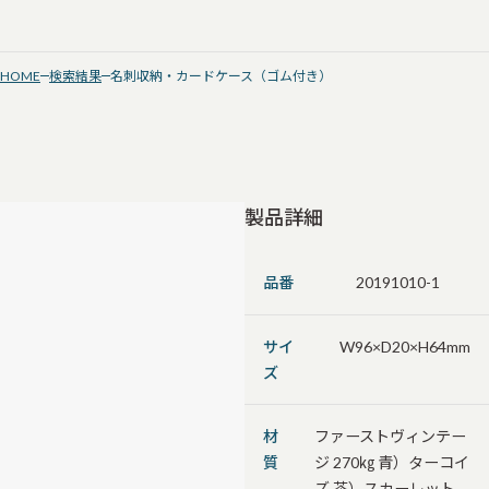
HOME
検索結果
名刺収納・カードケース（ゴム付き）
製品詳細
品番
20191010-1
サイ
W96×D20×H64mm
ズ
材
ファーストヴィンテー
質
ジ 270㎏ 青）ターコイ
ズ 茶）スカーレット