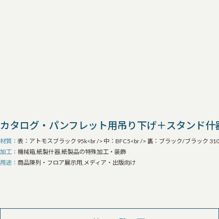
カタログ・パンフレット用吊り下げ＋スタンド什器
材質
表：アトモスブラック 95k<br /> 中：BFC5<br /> 裏：ブラック/ブラック 310
加工
機械箱,紙製什器,紙製品の特殊加工・装飾
用途
商品陳列・フロア展示用,メディア・出版向け